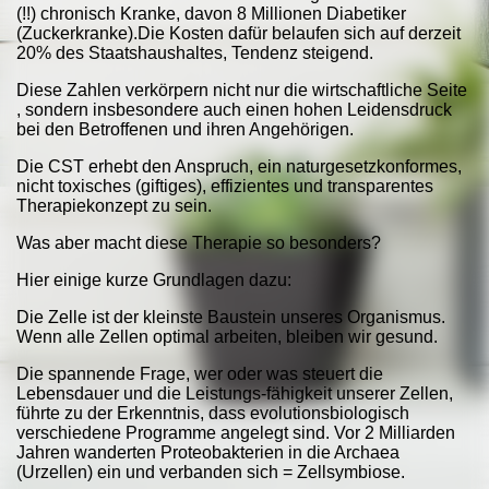
(!!) chronisch Kranke, davon 8 Millionen Diabetiker
(Zuckerkranke).Die Kosten dafür belaufen sich auf derzeit
20% des Staatshaushaltes, Tendenz steigend.
Diese Zahlen verkörpern nicht nur die wirtschaftliche Seite
, sondern insbesondere auch einen hohen Leidensdruck
bei den Betroffenen und ihren Angehörigen.
Die CST erhebt den Anspruch, ein naturgesetzkonformes,
nicht toxisches (giftiges), effizientes und transparentes
Therapiekonzept zu sein.
Was aber macht diese Therapie so besonders?
Hier einige kurze Grundlagen dazu:
Die Zelle ist der kleinste Baustein unseres Organismus.
Wenn alle Zellen optimal arbeiten, bleiben wir gesund.
Die spannende Frage, wer oder was steuert die
Lebensdauer und die Leistungs-fähigkeit unserer Zellen,
führte zu der Erkenntnis, dass evolutionsbiologisch
verschiedene Programme angelegt sind. Vor 2 Milliarden
Jahren wanderten Proteobakterien in die Archaea
(Urzellen) ein und verbanden sich = Zellsymbiose.