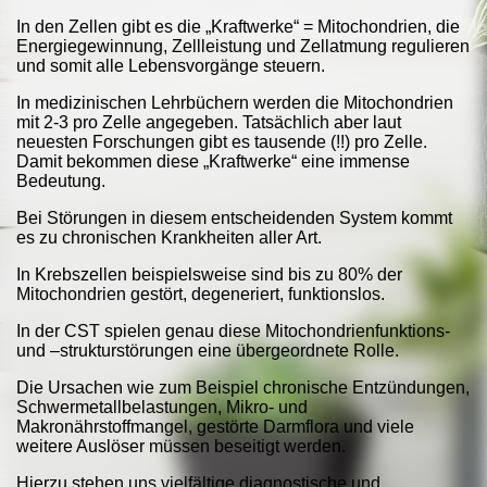
In den Zellen gibt es die „Kraftwerke“ = Mitochondrien, die
Energiegewinnung, Zellleistung und Zellatmung regulieren
und somit alle Lebensvorgänge steuern.
In medizinischen Lehrbüchern werden die Mitochondrien
mit 2-3 pro Zelle angegeben. Tatsächlich aber laut
neuesten Forschungen gibt es tausende (!!) pro Zelle.
Damit bekommen diese „Kraftwerke“ eine immense
Bedeutung.
Bei Störungen in diesem entscheidenden System kommt
es zu chronischen Krankheiten aller Art.
In Krebszellen beispielsweise sind bis zu 80% der
Mitochondrien gestört, degeneriert, funktionslos.
In der CST spielen genau diese Mitochondrienfunktions-
und –strukturstörungen eine übergeordnete Rolle.
Die Ursachen wie zum Beispiel chronische Entzündungen,
Schwermetallbelastungen, Mikro- und
Makronährstoffmangel, gestörte Darmflora und viele
weitere Auslöser müssen beseitigt werden.
Hierzu stehen uns vielfältige diagnostische und